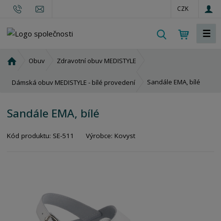
CZK
☰
V
y
h
Ú
Obuv
Zdravotní obuv MEDISTYLE
l
v
o
e
Sandále EMA, bílé
Dámská obuv MEDISTYLE - bílé provedení
d
d
n
a
Sandále EMA, bílé
í
t
s
Kód produktu:
SE-511
Výrobce:
Kovyst
t
r
a
n
a