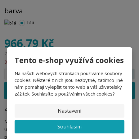
barva
bílá
966,79 Kč
799,00 Kč bez DPH
Tento e-shop využívá cookies
DO 21 DNŮ
S
N
Z
Na našich webových stránkách používáme soubory
pár
n
a
m
cookies. Některé z nich jsou nezbytné, zatímco jiné
í
v
ě
nám pomáhají vylepšit tento web a váš uživatelský
ž
ý
Vložit do košíku
n
zážitek. Souhlasíte s používáním všech cookies?
i
š
i
t
i
t
m
t
Zdravotní dámská relaxační obuv - česká výroba.
Nastavení
p
n
m
o
o
n
Materiál: svršek vyroben z lícové hovězinové usně. Stélka je
Souhlasím
ž
o
č
usňová anatomicky tvarovaná (po navlhnutí nutno nechat
s
ž
e
přirozeně vyschnout. Velikost: 36 - 41.