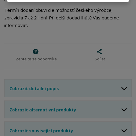
t
s
t
v
t
Termín dodání obuvi dle možností českého výrobce,
í
v
zpravidla 7 až 21 dní. Při delší dodací lhůtě Vás budeme
í
informovat.
Zeptejte se odborníka
Sdílet
Zobrazit detailní popis
Zobrazit alternativní produkty
Zobrazit související produkty