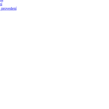
ní
 provedení