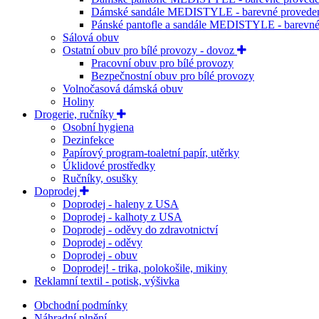
Dámské sandále MEDISTYLE - barevné provede
Pánské pantofle a sandále MEDISTYLE - barevné
Sálová obuv
Ostatní obuv pro bílé provozy - dovoz
Pracovní obuv pro bílé provozy
Bezpečnostní obuv pro bílé provozy
Volnočasová dámská obuv
Holiny
Drogerie, ručníky
Osobní hygiena
Dezinfekce
Papírový program-toaletní papír, utěrky
Úklidové prostředky
Ručníky, osušky
Doprodej
Doprodej - haleny z USA
Doprodej - kalhoty z USA
Doprodej - oděvy do zdravotnictví
Doprodej - oděvy
Doprodej - obuv
Doprodej! - trika, polokošile, mikiny
Reklamní textil - potisk, výšivka
Obchodní podmínky
Náhradní plnění