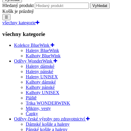
Hledaný produkt
Vyhledat
Košík je prázdný
☰
všechny kategorie
všechny kategorie
Kolekce BlueWink
Haleny BlueWink
Kalhoty BlueWink
Oděvy WonderWink
Haleny dámské
Haleny pánské
Haleny UNISEX
Kalhoty dámské
Kalhoty pánské
Kalhoty UNISEX
Pláště
Trika WONDERWINK
Mikiny, vesty
Čapky
Oděvy české výroby pro zdravotnictví
Dámské košile a haleny
Pánské košile a haleny