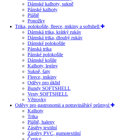
Dámské kalhoty, sukně
Pánské kalhoty
Pláště
Ponožky
Trika, polokošile, fleece, mikiny a softshell
Dámská trika, krátký rukáv
Dámská trika, dlouhý rukáv
Dámské polokošile
Pánská trika
Pánské polokošile
Dámské košile
Kalhoty, legíny
Sukně, šaty
Fleece, mikiny
Oděvy pro úklid
Bundy SOFTSHELL
Vesty SOFTSHELL
Větrovky
Oděvy pro gastronomii a potravinářský průmysl
Kalhoty
Trika
Pláště, haleny
Zástěry textilní
Zástěry PVC, gumotextilní
Čepice