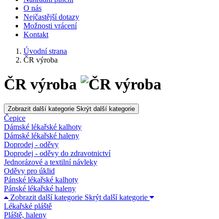
O nás
Nejčastější dotazy
Možnosti vrácení
Kontakt
Úvodní strana
ČR výroba
ČR výroba
Zobrazit další kategorie
Skrýt další kategorie
Čepice
Dámské lékařské kalhoty
Dámské lékařské haleny
Doprodej - oděvy
Doprodej - oděvy do zdravotnictví
Jednorázové a textilní návleky
Oděvy pro úklid
Pánské lékařské kalhoty
Pánské lékařské haleny
Zobrazit další kategorie
Skrýt další kategorie
Lékařské pláště
Pláště, haleny