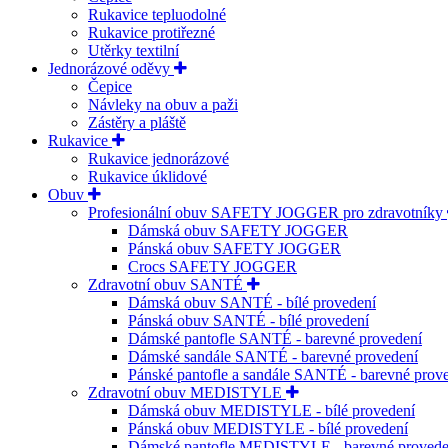
Rukavice tepluodolné
Rukavice protiřezné
Utěrky textilní
Jednorázové oděvy
Čepice
Návleky na obuv a paži
Zástěry a pláště
Rukavice
Rukavice jednorázové
Rukavice úklidové
Obuv
Profesionální obuv SAFETY JOGGER pro zdravotníky
Dámská obuv SAFETY JOGGER
Pánská obuv SAFETY JOGGER
Crocs SAFETY JOGGER
Zdravotní obuv SANTÉ
Dámská obuv SANTÉ - bílé provedení
Pánská obuv SANTÉ - bílé provedení
Dámské pantofle SANTÉ - barevné provedení
Dámské sandále SANTÉ - barevné provedení
Pánské pantofle a sandále SANTÉ - barevné prov
Zdravotní obuv MEDISTYLE
Dámská obuv MEDISTYLE - bílé provedení
Pánská obuv MEDISTYLE - bílé provedení
Dámské pantofle MEDISTYLE - barevné provede