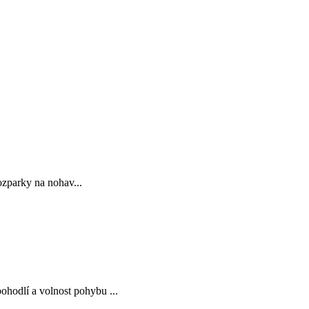
ozparky na nohav...
odlí a volnost pohybu ...