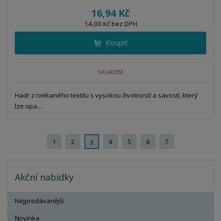
í
v
ě
16,94 Kč
ž
ý
n
14,00 Kč bez DPH
i
š
i
t
i
Koupit
t
m
t
p
n
m
o
o
n
SKLADEM
ž
o
č
s
ž
e
t
s
Hadr z netkaného textilu s vysokou životností a savostí, který
t
v
t
lze opa...
í
v
í
1
2
4
5
6
7
3
Akční nabídky
Nejprodávanější
Novinka