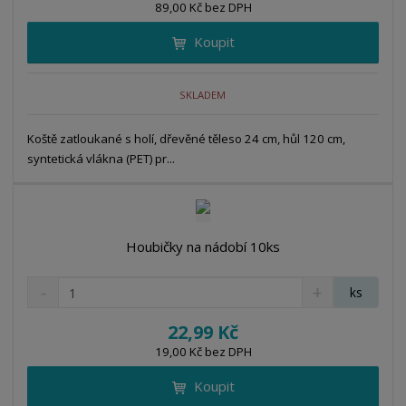
n
89,00 Kč bez DPH
i
š
i
t
i
Koupit
t
m
t
p
n
m
o
o
n
SKLADEM
ž
o
č
s
ž
e
t
s
Koště zatloukané s holí, dřevěné těleso 24 cm, hůl 120 cm,
t
v
t
syntetická vlákna (PET) pr...
í
v
í
Houbičky na nádobí 10ks
S
N
Z
ks
n
a
m
í
v
ě
22,99 Kč
ž
ý
n
19,00 Kč bez DPH
i
š
i
t
i
Koupit
t
m
t
p