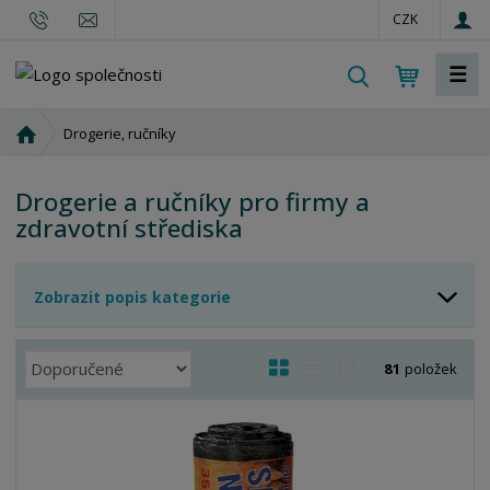
CZK
☰
V
y
h
Ú
Drogerie, ručníky
l
v
o
e
Drogerie a ručníky pro firmy a
d
d
zdravotní střediska
n
a
í
t
s
Zobrazit popis kategorie
t
r
a
Ř
O
T
Ř
81
položek
n
a
b
a
á
a
z
r
b
d
e
á
u
k
n
z
l
o
í