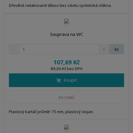
t
s
Dřevěné nelakované těleso bez závitu syntetická vlákna.
t
v
t
í
v
í
Souprava na WC
S
N
Z
ks
n
a
m
í
v
ě
107,69 Kč
ž
ý
n
89,00 Kč bez DPH
i
š
i
t
i
Koupit
t
m
t
p
n
m
o
o
n
DO 5 DNŮ
ž
o
č
s
ž
e
t
s
Plastový kartáč průměr 75 mm, plastový stojan.
t
v
t
í
v
í