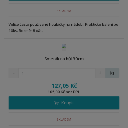
n
m
o
o
n
SKLADEM
ž
o
č
s
ž
e
t
s
Velice často používané houbičky na nádobí. Praktické balení po
t
v
t
10ks. Rozměr 8 x&...
í
v
í
Smeták na hůl 30cm
S
N
Z
ks
n
a
m
í
v
ě
127,05 Kč
ž
ý
n
105,00 Kč bez DPH
i
š
i
t
i
Koupit
t
m
t
p
n
m
o
o
n
SKLADEM
ž
o
č
s
ž
e