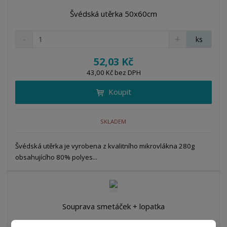
Švédská utěrka 50x60cm
S
N
Z
ks
n
a
m
í
v
ě
52,03 Kč
ž
ý
n
43,00 Kč bez DPH
i
š
i
t
i
Koupit
t
m
t
p
n
m
o
o
n
SKLADEM
ž
o
č
s
ž
e
t
s
Švédská utěrka je vyrobena z kvalitního mikrovlákna 280g
t
v
t
obsahujícího 80% polyes...
í
v
í
Souprava smetáček + lopatka