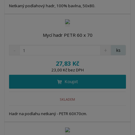
s
ž
t
s
Netkaný podlahový hadr, 100% bavlna, 50x80.
t
v
t
í
v
í
Mycí hadr PETR 60 x 70
S
N
Z
ks
n
a
m
í
v
ě
27,83 Kč
ž
ý
n
23,00 Kč bez DPH
i
š
i
t
i
Koupit
t
m
t
p
n
m
o
o
n
SKLADEM
ž
o
č
s
ž
e
t
s
Hadr na podlahu netkaný - PETR 60X70cm.
t
v
t
í
v
í