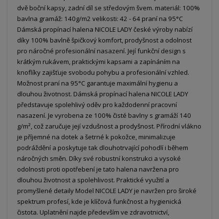
dvě boční kapsy, zadní díl se středovým švem. materiál: 100%
bavlna gramáž: 140g/m2 velikosti: 42 - 64 praní na 95°C
Dámská propínací halena NICOLE LADY české výroby nabízí
díky 100% bavlně špičkový komfort, prodyšnost a odolnost
pro náročné profesionální nasazení. Její funkční design s
krátkým rukávem, praktickými kapsami a zapínáním na
knoflíky zajišťuje svobodu pohybu a profesionální vzhled.
Možnost praní na 95°C garantuje maximální hygienu a
dlouhou životnost. Dámská propínací halena NICOLE LADY
představuje spolehlivý oděv pro každodenní pracovní
nasazení. Je vyrobena ze 100% čisté bavlny s gramáží 140
g/m², což zaručuje její vzdušnost a prodyšnost. Přírodní vlákno
je příjemné na dotek a šetrné k pokožce, minimalizuje
podráždění a poskytuje tak dlouhotrvající pohodlí i během
náročných směn. Díky své robustní konstrukci a vysoké
odolnosti proti opotřebení je tato halena navržena pro
dlouhou životnost a spolehlivost. Praktické využití a
promyšlené detaily Model NICOLE LADY je navržen pro široké
spektrum profesí, kde je klíčová funkčnost a hygienická
čistota. Uplatnění najde především ve zdravotnictví,