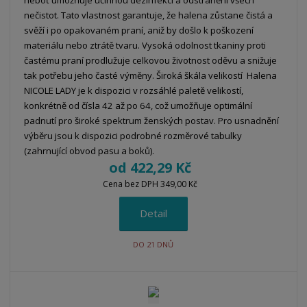
nečistot. Tato vlastnost garantuje, že halena zůstane čistá a
svěží i po opakovaném praní, aniž by došlo k poškození
materiálu nebo ztrátě tvaru. Vysoká odolnost tkaniny proti
častému praní prodlužuje celkovou životnost oděvu a snižuje
tak potřebu jeho časté výměny. Široká škála velikostí Halena
NICOLE LADY je k dispozici v rozsáhlé paletě velikostí,
konkrétně od čísla 42 až po 64, což umožňuje optimální
padnutí pro široké spektrum ženských postav. Pro usnadnění
výběru jsou k dispozici podrobné rozměrové tabulky
(zahrnující obvod pasu a boků).
od
422,29 Kč
Cena bez DPH 349,00 Kč
Detail
DO 21 DNŮ