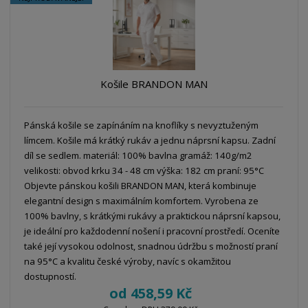
á
u
k
n
z
l
o
í
k
k
v
p
o
o
ý
r
o
v
v
v
Košile BRANDON MAN
d
ý
ý
ý
u
v
v
p
k
ý
ý
i
Pánská košile se zapínáním na knoflíky s nevyztuženým
t
límcem. Košile má krátký rukáv a jednu náprsní kapsu. Zadní
p
p
s
ů
díl se sedlem. materiál: 100% bavlna gramáž: 140g/m2
i
i
velikosti: obvod krku 34 - 48 cm výška: 182 cm praní: 95°C
s
s
Objevte pánskou košili BRANDON MAN, která kombinuje
elegantní design s maximálním komfortem. Vyrobena ze
100% bavlny, s krátkými rukávy a praktickou náprsní kapsou,
je ideální pro každodenní nošení i pracovní prostředí. Oceníte
také její vysokou odolnost, snadnou údržbu s možností praní
na 95°C a kvalitu české výroby, navíc s okamžitou
dostupností.
od
458,59 Kč