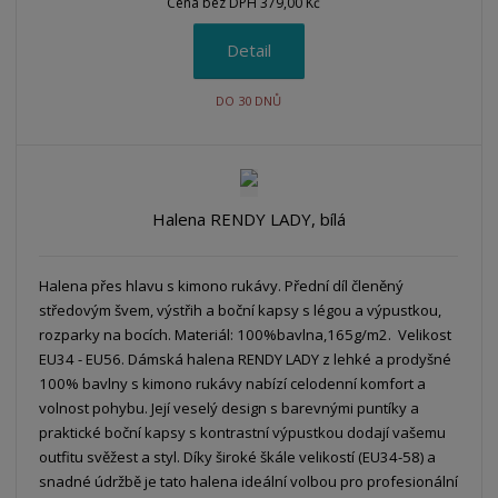
Cena bez DPH 379,00 Kč
Detail
DO 30 DNŮ
Halena RENDY LADY, bílá
Halena přes hlavu s kimono rukávy. Přední díl členěný
středovým švem, výstřih a boční kapsy s légou a výpustkou,
rozparky na bocích. Materiál: 100%bavlna,165g/m2. Velikost
EU34 - EU56. Dámská halena RENDY LADY z lehké a prodyšné
100% bavlny s kimono rukávy nabízí celodenní komfort a
volnost pohybu. Její veselý design s barevnými puntíky a
praktické boční kapsy s kontrastní výpustkou dodají vašemu
outfitu svěžest a styl. Díky široké škále velikostí (EU34-58) a
snadné údržbě je tato halena ideální volbou pro profesionální