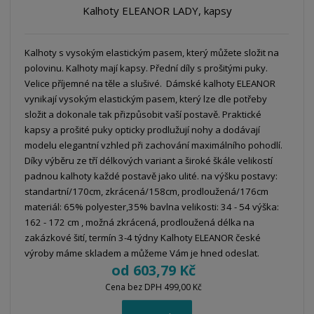
Kalhoty ELEANOR LADY, kapsy
Kalhoty s vysokým elastickým pasem, který můžete složit na
polovinu. Kalhoty mají kapsy. Přední díly s prošitými puky.
Velice příjemné na těle a slušivé. Dámské kalhoty ELEANOR
vynikají vysokým elastickým pasem, který lze dle potřeby
složit a dokonale tak přizpůsobit vaší postavě. Praktické
kapsy a prošité puky opticky prodlužují nohy a dodávají
modelu elegantní vzhled při zachování maximálního pohodlí.
Díky výběru ze tří délkových variant a široké škále velikostí
padnou kalhoty každé postavě jako ulité. na výšku postavy:
standartní/170cm, zkrácená/158cm, prodloužená/176cm
materiál: 65% polyester,35% bavlna velikosti: 34 - 54 výška:
162 - 172 cm , možná zkrácená, prodloužená délka na
zakázkové šití, termín 3-4 týdny Kalhoty ELEANOR české
výroby máme skladem a můžeme Vám je hned odeslat.
od
603,79 Kč
Cena bez DPH 499,00 Kč