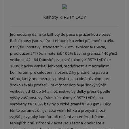
Kalhoty KIRSTY LADY
Jednoduché dámské kalhoty do pasu s pruženkou v pase.
Boční kapsy jsou ve švu. Lehounké a velmi příjemné na tělo.
na výšku postavy: standartní/170cm, zkrácená/158cm,
prodloužená/176cm materiál: 100% bavlna gramáž: 140g/m2
velikosti: 42 - 64 Dámské pracovní kalhoty KIRSTY LADY ze
100% bavlny vynikají lehkostí, prodyšností a maximálním
komfortem pro celodenní nošení. Díky pružnému pasu a
střihu, který neomezuje v pohybu, jsou ideální volbou pro
širokou škálu profesí. Praktičnost doplňuje široký výběr
velikostí od 42 do 64 a možnost volby délky přesně podle
výšky vaší postavy. Dámské kalhoty KIRSTY LADY jsou
vyrobeny ze 100% bavlny o nízké gramáži 140 g/m2. Díky
těmto parametrům je látka velmi lehká a prodyšná, což
zajišťuje vysoký komfort při nošení v interiéru i během
teplejších dnů. Přírodní vlákna jsou šetrná k pokožce a