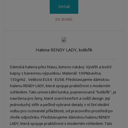
Detail
DO 30 DNŮ
Halena RENDY LADY, kolibřík
Dámská halena přes hlavu, kimono rukávy. Výstřih a boční
kapsy s barevnou výpustkou. Materiál: 100%bavlna,
130g/m2. Velikost EU34 - EU58. Představujeme dámskou
halenu RENDY LADY, která spojuje praktičnost s moderním
vzhledem. Tato univerzální tunika, pojmenovaná "kolibřík", je
navržena pro ženy, které ocení komfort a svěží design. Její
jednoduchý střih a pečlivě vybrané detaily z ní činí ideální
volbu pro rozmanité příležitosti, od pracovního prostředí po
chvíle odpočinku. Představujeme dámskou halenu RENDY
LADY, která spojuje praktičnost s moderním vzhledem. Tato