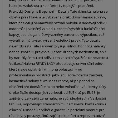
halenku vzdušnou a komfortní i v teplejším prostředí.
Praktický Design s Elegantními Detaily Tato dámská halena se
obléká přes hlavu a je vybavena praktickými kimono rukávy,
které poskytují neomezený rozsah pohybu a dodávají oděvu
moderní a uvolněný vzhled. Decentní výstřih a funkční boční
kapsy jsou elegantně zvýrazněny barevnou výpustkou, což
vytváří jemný, avšak výrazný estetický prvek. Tyto detaily
nejen zkrášlují, ale zároveň zvyšují užitnou hodnotu halenky,
neboť umožňují praktické uložení drobných nezbytností, aniž
by narušily čistou linii oděvu. Univerzální Využití a Rozmanitost
Velikostí Halena RENDY LADY představuje univerzální oděv,
který najde uplatnění v mnoha oblastech – od
profesionálního prostředí, jako jsou zdravotnická zařízení,
kosmetické salony či wellness centra, až po pohodlné
oblečení pro domácí relaxaci nebo volnočasové aktivity. Díky
široké škále dostupných velikostí, od EU34 až po EU58, je
zajištěno, že každá žena nalezne svůj ideální střih. Velikostní
tabulka, odpovídající standardnímu dámskému konfekčnímu
ošacení, usnadňuje výběr a garantuje perfektní padnutí pro
různé typy postavy, čímž zajišťuje komfort a reprezentativní