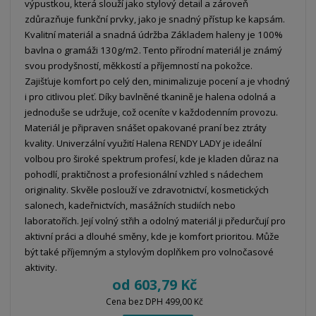
výpustkou, která slouží jako stylový detail a zároveň
zdůrazňuje funkční prvky, jako je snadný přístup ke kapsám.
Kvalitní materiál a snadná údržba Základem haleny je 100%
bavlna o gramáži 130g/m2. Tento přírodní materiál je známý
svou prodyšností, měkkostí a příjemností na pokožce.
Zajišťuje komfort po celý den, minimalizuje pocení a je vhodný
i pro citlivou pleť. Díky bavlněné tkanině je halena odolná a
jednoduše se udržuje, což oceníte v každodenním provozu.
Materiál je připraven snášet opakované praní bez ztráty
kvality. Univerzální využití Halena RENDY LADY je ideální
volbou pro široké spektrum profesí, kde je kladen důraz na
pohodlí, praktičnost a profesionální vzhled s nádechem
originality. Skvěle poslouží ve zdravotnictví, kosmetických
salonech, kadeřnictvích, masážních studiích nebo
laboratořích. Její volný střih a odolný materiál ji předurčují pro
aktivní práci a dlouhé směny, kde je komfort prioritou. Může
být také příjemným a stylovým doplňkem pro volnočasové
aktivity.
od
603,79 Kč
Cena bez DPH 499,00 Kč