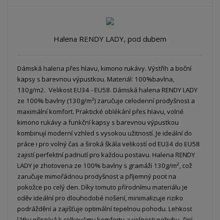
Halena RENDY LADY, pod dubem
Dámská halena přes hlavu, kimono rukávy. Výstřih a boční
kapsy s barevnou výpustkou. Materiál: 100%bavlna,
130g/m2. Velikost EU34 - EU58. Dámská halena RENDY LADY
ze 100% bavlny (130g/m²) zaručuje celodenní prodyšnost a
maximální komfort. Praktické oblékání přes hlavu, volné
kimono rukávy a funkční kapsy s barevnou výpustkou
kombinují moderní vzhled s vysokou užitností. Je ideální do
práce i pro volný čas a široká škála velikostí od EU34 do EU58
zajistí perfektní padnutí pro každou postavu. Halena RENDY
LADY je zhotovena ze 100% bavlny s gramáží 130g/m², což
zaručuje mimořádnou prodyšnost a příjemný pocit na
pokožce po celý den. Díky tomuto přírodnímu materiálu je
oděv ideální pro dlouhodobé nošení, minimalizuje riziko
podráždění a zajišťuje optimální tepelnou pohodu. Lehkost
látky přispívá k celkovému komfortu a volnosti pohybu, činí