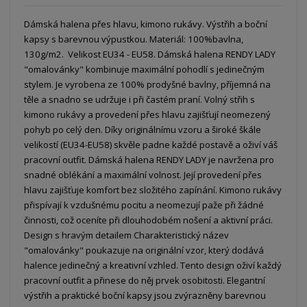
Dámská halena přes hlavu, kimono rukávy. Výstřih a boční
kapsy s barevnou výpustkou. Materiál: 100%bavlna,
130g/m2. Velikost EU34 - EU58. Dámská halena RENDY LADY
"omalovánky" kombinuje maximální pohodlí s jedinečným
stylem. Je vyrobena ze 100% prodyšné bavlny, příjemná na
těle a snadno se udržuje i při častém praní. Volný střih s
kimono rukávy a provedení přes hlavu zajišťují neomezený
pohyb po celý den. Díky originálnímu vzoru a široké škále
velikostí (EU34-EU58) skvěle padne každé postavě a oživí váš
pracovní outfit. Dámská halena RENDY LADY je navržena pro
snadné oblékání a maximální volnost. Její provedení přes
hlavu zajišťuje komfort bez složitého zapínání. Kimono rukávy
přispívají k vzdušnému pocitu a neomezují paže při žádné
činnosti, což oceníte při dlouhodobém nošení a aktivní práci.
Design s hravým detailem Charakteristický název
"omalovánky" poukazuje na originální vzor, který dodává
halence jedinečný a kreativní vzhled. Tento design oživí každý
pracovní outfit a přinese do něj prvek osobitosti. Elegantní
výstřih a praktické boční kapsy jsou zvýrazněny barevnou