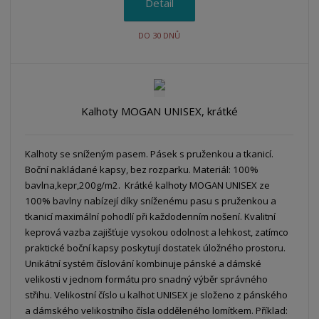
Detail
DO 30 DNŮ
Kalhoty MOGAN UNISEX, krátké
Kalhoty se sníženým pasem. Pásek s pruženkou a tkanicí.
Boční nakládané kapsy, bez rozparku. Materiál: 100%
bavlna,kepr,200g/m2. Krátké kalhoty MOGAN UNISEX ze
100% bavlny nabízejí díky sníženému pasu s pruženkou a
tkanicí maximální pohodlí při každodenním nošení. Kvalitní
keprová vazba zajišťuje vysokou odolnost a lehkost, zatímco
praktické boční kapsy poskytují dostatek úložného prostoru.
Unikátní systém číslování kombinuje pánské a dámské
velikosti v jednom formátu pro snadný výběr správného
střihu. Velikostní číslo u kalhot UNISEX je složeno z pánského
a dámského velikostního čísla odděleného lomítkem. Příklad: