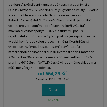
a s tkanicí. Dvě přední kapsy a dvě kapsy na zadním díle.
Falešný rozparek. Sukně NATALLY je vyráběna ve stylu, kvalitě
a pohodlí, které si zdravotničtí profesionálové zaslouží!
Pohodlná sukně NATALLY z pružného materiálu je ideální
volbou pro zdravotníky a profesionály, kteří vyžadují
maximální volnost pohybu. Díky elastickému pasu s
regulovatelnou šňůrkou a čtyřem praktickým kapsám nabízí
vysoký komfort po celou pracovní směnu. Kvalitní česká
výroba se zvýšenou hustotou stehů navíc zaručuje
mimořádnou odolnost a dlouhou životnost oděvu. materiál:
97% bavlna, 3% elastan gramáž: 200g/m2 velikosti: 34 - 54
praní na 60°C Sukni NATALLY české výroby máme skladem a
můžeme Vám ji hned odeslat.
od
664,29 Kč
Cena bez DPH 549,00 Kč
Detail
SKLADEM