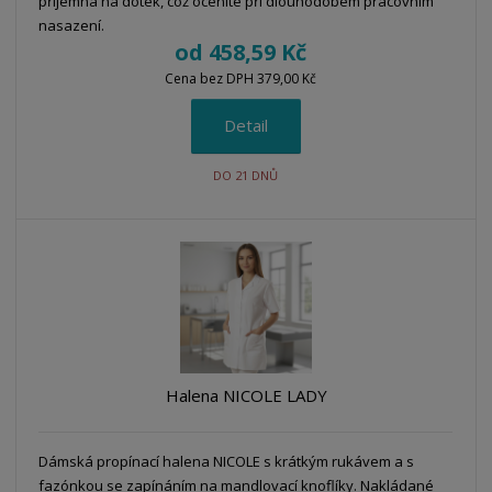
příjemná na dotek, což oceníte při dlouhodobém pracovním
nasazení.
od
458,59 Kč
Cena bez DPH 379,00 Kč
Detail
DO 21 DNŮ
Halena NICOLE LADY
Dámská propínací halena NICOLE s krátkým rukávem a s
fazónkou se zapínáním na mandlovací knoflíky. Nakládané