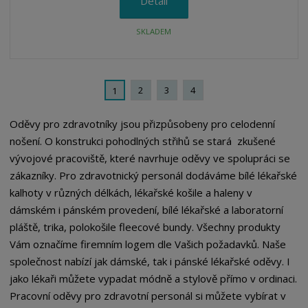
Detail
SKLADEM
2
3
4
1
Oděvy pro zdravotníky jsou přizpůsobeny pro celodenní
nošení. O konstrukci pohodlných střihů se stará zkušené
vývojové pracoviště, které navrhuje oděvy ve spolupráci se
zákazníky. Pro zdravotnický personál dodáváme bílé lékařské
kalhoty v různých délkách, lékařské košile a haleny v
dámském i pánském provedení, bílé lékařské a laboratorní
pláště, trika, polokošile fleecové bundy. Všechny produkty
Vám označíme firemním logem dle Vašich požadavků. Naše
společnost nabízí jak dámské, tak i pánské lékařské oděvy. I
jako lékaři můžete vypadat módně a stylově přímo v ordinaci.
Pracovní oděvy pro zdravotní personál si můžete vybírat v