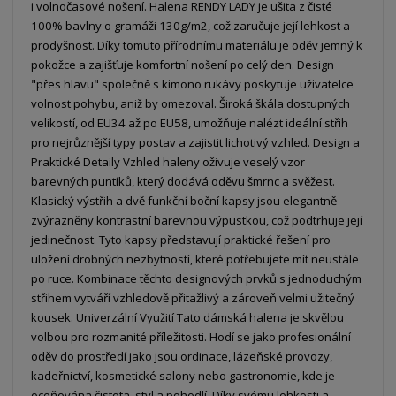
i volnočasové nošení. Halena RENDY LADY je ušita z čisté
100% bavlny o gramáži 130g/m2, což zaručuje její lehkost a
prodyšnost. Díky tomuto přírodnímu materiálu je oděv jemný k
pokožce a zajišťuje komfortní nošení po celý den. Design
"přes hlavu" společně s kimono rukávy poskytuje uživatelce
volnost pohybu, aniž by omezoval. Široká škála dostupných
velikostí, od EU34 až po EU58, umožňuje nalézt ideální střih
pro nejrůznější typy postav a zajistit lichotivý vzhled. Design a
Praktické Detaily Vzhled haleny oživuje veselý vzor
barevných puntíků, který dodává oděvu šmrnc a svěžest.
Klasický výstřih a dvě funkční boční kapsy jsou elegantně
zvýrazněny kontrastní barevnou výpustkou, což podtrhuje její
jedinečnost. Tyto kapsy představují praktické řešení pro
uložení drobných nezbytností, které potřebujete mít neustále
po ruce. Kombinace těchto designových prvků s jednoduchým
střihem vytváří vzhledově přitažlivý a zároveň velmi užitečný
kousek. Univerzální Využití Tato dámská halena je skvělou
volbou pro rozmanité příležitosti. Hodí se jako profesionální
oděv do prostředí jako jsou ordinace, lázeňské provozy,
kadeřnictví, kosmetické salony nebo gastronomie, kde je
oceňována čistota, styl a pohodlí. Díky svému lehkosti a