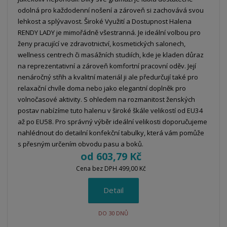
odolná pro každodenní nošení a zároveň si zachovává svou
lehkost a splývavost. Široké Využití a Dostupnost Halena
RENDY LADY je mimořádně všestranná. Je ideální volbou pro
ženy pracující ve zdravotnictví, kosmetických salonech,
wellness centrech či masážních studiích, kde je kladen důraz
na reprezentativní a zároveň komfortní pracovní oděv. Její
nenáročný střih a kvalitní materiál ji ale předurčují také pro
relaxační chvíle doma nebo jako elegantní doplněk pro
volnočasové aktivity. S ohledem na rozmanitost ženských
postav nabízíme tuto halenu v široké škále velikostí od EU34
až po EU58. Pro správný výběr ideální velikosti doporučujeme
nahlédnout do detailní konfekční tabulky, která vám pomůže
s přesným určením obvodu pasu a boků.
od
603,79 Kč
Cena bez DPH 499,00 Kč
Detail
DO 30 DNŮ