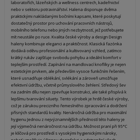
laboratořích, lázeňských a wellness centrech, kadeřnictví
nebo v sektoru potravinářství. Halena disponuje dvěma
praktickými nakládanými bočními kapsami, které poskytují
dostatečný prostor pro uchování pracovních nástrojů,
mobilního telefonu nebo jiných nezbytností, jež potřebujete
mít neustále po ruce. Kvalita české výroby a design Design
haleny kombinuje eleganci a praktičnost. Klasická fazónka
dodává oděvu profesionální a kultivovaný vzhled, zatímco
krátký rukáv zajišťuje svobodu pohybu a ideální komfort v
teplejším prostředí. Zapínání na mandlovací knoflíky je nejen
estetickým prvkem, ale především vysoce funkčním řešením,
které usnadňuje oblékání, svlékání a zároveň umožňuje
efektivní údržbu, včetně průmyslového žehlení. Středový šev
na zadním dílu nejen zpevňuje konstrukci, ale také přispívá k
lepšímu tvarování siluety. Tento výrobek je hrdě české výroby,
což je zárukou precizního řemeslného zpracování a dodržení
přísných standardů kvality. Nenáročná údržba pro maximální
hygienu Jednou z nejvýznamnějších předností této haleny je
její výjimečná nenáročnost na údržbu. Možnost praní při 95°C
je klíčová pro prostředí s vysokými hygienickými nároky,
neboť umožňuje účinnou dezinfekci a odstranění všech