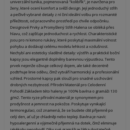
univerzální tunika, pojmenovaná "kolibřík", je navržena pro
ženy, které ocení komfort a svěží design. Její jednoduchý střih
a pečlivě vybrané detaily z ní činí ideální volbu pro rozmanité
příležitosti, od pracovního prostředí po chvíle odpočinku.
Designové Prvky a Promyšlený Střih Halena se obléká přes
hlavu, což zajišťuje jednoduchost a rychlost. Charakteristické
jsou pro ni kimono rukávy, které poskytují maximální volnost
pohybu a dodávají celému modelu lehkost a vzdušnost.
Nechybí ani esteticky sladěné detaily: výstřih a praktické boční
kapsy jsou elegantně doplněny barevnou výpustkou. Tento
prvek nejenže oživuje celkový dojem, ale také decentně
podtrhuje linie oděvu, čímž vytváří harmonický a profesionální
vzhled. Prostorné kapsy pak slouží pro snadné uschování
drobných nezbytností. Přírodní Materiál pro Celodenní
Pohodlí Základem této haleny je 100% bavlna o gramáži 130
g/m2. Tento ryze přírodní materiál je synonymem pro
prodyšnost a jemnost na pokožce. Poskytuje vynikající
termoregulaci, což znamená, že se budete cítit příjemně po
celý den, ať už je chladněji nebo tepleji. Bavlna je navíc
hypoalergenní a výjimečně příjemná na dotek, čímž eliminuje
jakékoliv nepohodlí. Díky své gramáži je látka dostatečně