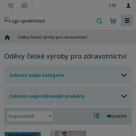
CZK
☰
V
y
h
Ú
Oděvy české výroby pro zdravotnictví
l
v
o
e
Oděvy české výroby pro zdravotnictví
d
d
n
a
í
t
Zobrazit popis kategorie
s
t
r
Zobrazit nejprodávanější produkty
a
n
a
Ř
O
T
Ř
46
položek
a
b
a
á
z
r
b
d
e
NEJPRODÁVANĚJŠÍ